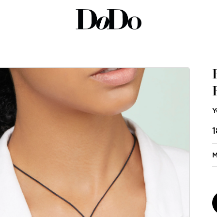
TIF LETTRE M OR ROSE
Y
1
M