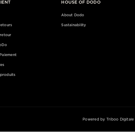
LIENT
HOUSE OF DODO
About Dodo
retours
Sustainability
retour
DoDo
Paiement
les
 produits
Powered by Triboo Digitale 